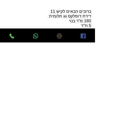
ברוכים הבאים לקיש 11
דירת דופלקס גג חלומית
180 מ"ר בנוי
5 ח"ד
קומה 5/5
מעלית
חניה בטאבו
2 מחסנים צמודים
2 שירותים / 2 מקלחות
2 מרפסות שמש אחת 9 מ"ר במפלס התחתון ו 4
מ"ר במפלס העליון צמוד לח"ד שינה.
ג"ג 40 מ"ר הפונה לנוף מרהיב הכולל כניסה
נפרדת!
מה שנשאר לכם זה רק להגיע ולהתרשם !
מחיר שיווק - 2,448,000 ₪
דירה למכירה על המפה