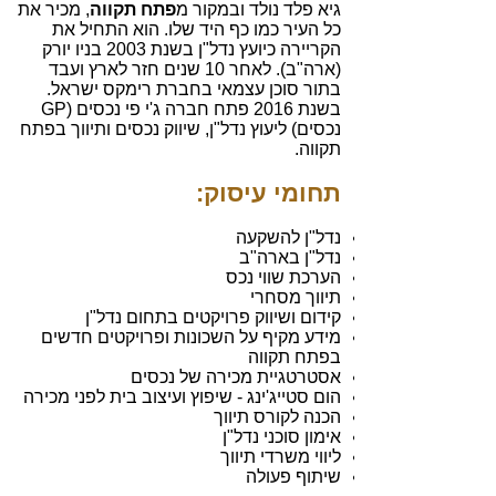
גיא פלד נולד ובמקור מ
פתח תקווה
, מכיר את
כל העיר כמו כף היד שלו. הוא התחיל את
הקריירה כיועץ נדל"ן בשנת 2003 בניו יורק
(ארה"ב). לאחר 10 שנים חזר לארץ ועבד
בתור סוכן עצמאי בחברת רימקס ישראל.
בשנת 2016 פתח חברה
ג'י פי נכסים
(GP
נכסים) ל
יעוץ נדל"ן
, שיווק נכסים ותיווך בפתח
תקווה.
תחומי עיסוק:
נדל"ן להשקעה
נדל"ן בארה"ב
הערכת שווי נכס
תיווך מסחרי
קידום ושיווק פרויקטים בתחום נדל"ן
מידע מקיף על ה
שכונות
ו
פרויקטים חדשים
בפתח תקווה
אסטרטגיית מכירה של נכסים
הום סטייג'ינג
-
שיפוץ ועיצוב בית לפני מכירה
הכנה לקורס תיווך
אימון סוכני נדל"ן
ליווי משרדי תיווך
שיתוף פעולה