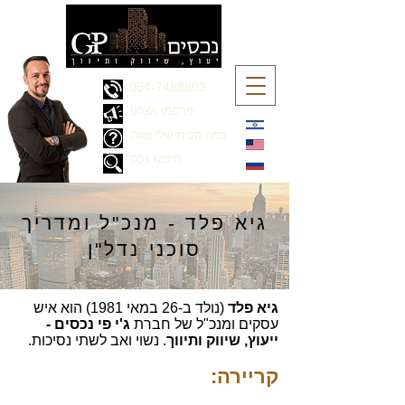
054-7488803
פרסמו אצלנו
כמה הבית שלי שווה
חיפוש נכס
גיא פלד - מנכ"ל ומדריך
סוכני נדל"ן
גיא פלד
(נולד ב-26 במאי 1981) הוא איש
עסקים ומנכ"ל של חברת
ג'י פי נכסים -
ייעוץ, שיווק ותיווך
. נשוי ואב לשתי נסיכות.
קריירה: