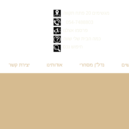
מגשימים 20 פתח תקווה
054-7488803
פרסמו אצלנו
כמה הבית שלי שווה
חיפוש נכס
שים
נדל"ן מסחרי
אודותינו
יצירת קשר