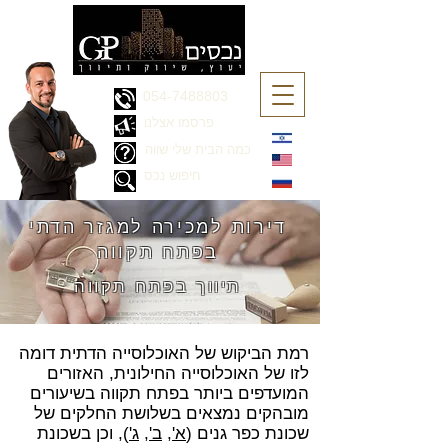
054-7488803
פרסמו אצלנו
כמה הבית שלי שווה
חיפוש נכס
דירות למכירה
למגזר הדתי
בפתח תקווה
תיווך בפתח תקווה
רמת הביקוש של האוכלוסייה הדתית דומה
לזו של האוכלוסייה החילונית, האזורים
המועדפים ביותר בפתח תקווה בשיעורים
מובהקים נמצאים בשלושת החלקים של
שכונת כפר גנים (
א'
,
ב'
,
ג'
), וכן בשכונת