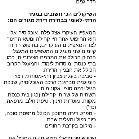
הדר גנים
.
השיקולים הכי חשובים במגזר
הדתי-לאומי בבחירת דירת מגורים הם:
המאפיין העיקרי אצל פלחי אוכלוסיה אלו
הוא החיפוש אחר חיי קהילה ונושא החינוך
לצד המאפיינים העיקריים, בחיפוש הדירה
קיימים שני מעגלים המשפיעים המעגל
הרחוק הכולל את המבנים הציבוריים, כמו
בתי כנסת ומוסדות לימוד, והמעגל הקרוב
הכולל את הבניין והדירה.
- סביבה בעלת צביון דתי-מסורתי, רצוי
הומוגנית מבחינת הרכב האוכלוסיה, שכבת
הגיל ורמה סוציו-אקונומית
תשתית של שרותי קהילה (כגון בית כנסת,
מקווה, מוסדות חינוך, טיפת חלב, מרפאה,
וכד')
- מפרט דירה מתוכנן הכולל מרפסת סוכה,
כיור כפול ומעלית שבת
- מיקום בקרבת ההורים
שרוכש פוטנציאלי מוצא מקום המכיל את