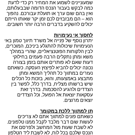
שמעוניינים לשמוע את המחיר רק כדי לדעת
כמה לבקש בעבור הנכס הדומה שבבעלותם,
ואין בהם שום ערך או תועלת עבורכם. נהפוך
הוא – הם מבזבזים לכם זמן יקר שאותו הייתם
יכולים להשקיע בדברים הרבה יותר חשובים.
לחסוך אי נעימויות
יתרון נוסף של פנייה אל משרד תיווך טמון באי
הנעימויות שיכולות להתגלע ביניכם, המוכרים,
לבין הלקוחות הפוטנציאליים, שהרי במהלך
משא ומתן נתקלים הרבה פעמים בחילוקי
דעות שאם לא פותרים אותם בזמן בצורה
נכונה יכולים להביא לפיצוץ העסקה. כשאתם
נעזרים במתווך כל תהליך המשא ומתן
מתבצע באמצעותו, והוא, בזכות כל הכלים
שיש ברשותו מצליח, בדרך כלל, לפשר בין
הצדדים ולהגיע להסכמות. בדרך זאת
עסקאות יוצאות אל הפועל, וכל הצדדים
יוצאים מרוצים.
תן למתווך ללכת במקומך
כשאתם פונים למתווך אתם לא צריכים
לעשות שום דבר מלבד לקבל ממנו טלפונים.
לא לשבת שעות מול המחשב ולפרסם את
הנכס שלכם בכל לוח, לא לשבת ליד הטלפון