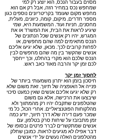
מסוים בעבור הנכס, הוא יוצע רק למי
שמחפש נכס במחיר הזה, אבל רק אם הוא
מחפש מקום שעומד בקריטריונים נוספים כגון
מספר חדרים, מיקום, קומה, כיוונים, מעלית,
מחסנים, חניות ועוד. המשמעות היא, שמי
שיגיע לראות את הבית, את המשרד או את
המגרש, יהיו רק אנשים שכל הנתונים של
הנכס מתאימים למה שהם מחפשים, או
לפחות קרובים לכך. מכאן, שלא יגיעו אליכם
אנשים שהקשר בין מה שהם מחפשים לבין
הנכס שלכם הוא מקרי בהחלט, וכך ייחסך
לכם זמן יקר והרבה מאוד כאב ראש.
לחסוך זמן יקר
חיסכון בזמן הוא יתרון משמעותי ביותר של
פנייה אל האופציה של תיווך. זאת משום שלא
רק שלא יגיעו אליכם אנשים שאין כמעט סיכוי
שיבצעו את הרכישה, אלא גם משום
שהטלפונים שתקבלו יהיו רק מהמתווך ולא
מהלקוחות הפוטנציאליים. אחרי הכול, כל מי
שמכר פעם דירה שלא דרך תיווך, יודע כמה
זמן מתבזבז על שיחות סרק בטלפון, עם
אנשים שמתקשרים לברר פרטים ובסופו של
דבר אפילו לא מגיעים לראות. כמובן שחלק
מהטלפונים האלה נעשים על ידי אנשים