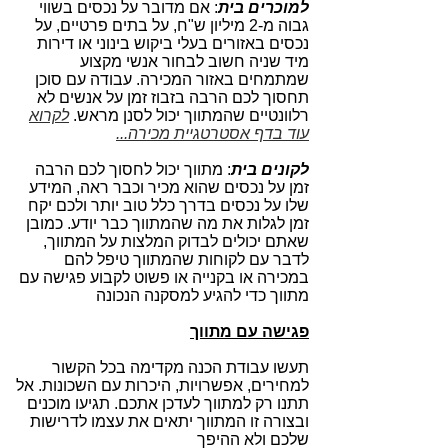
למוכרים בית
: אם מדובר על נכסים בשווי
גבוה מ-2 מיליון ש"ח, על בתים פרטיים, על
נכסים באזורים בעלי ביקוש בינוני או דירות
מיד שניה חשוב לבחור אנשי מקצוע
שמתמחים באזור המכירה. עבודה עם סוכן
תחסוך לכם הרבה בזבוז זמן על אנשים לא
רלוונטיים שהמתווך יכול לסנן מראש.
לקרוא
עוד בדף אסטרטגיית מכירה...
לקונים בית
: מתווך יכול לחסוך לכם הרבה
זמן על נכסים שהוא מכיר וכבר ראה, המידע
שלו על נכסים בדרך כלל טוב יותר ולכם יקח
זמן לגלות את מה שהמתווך כבר יודע.
כמובן
שאתם יכולים לבדוק המלצות על המתווך,
לדבר עם לקוחות שהמתווך טיפל להם
במכירה או בקנייה או פשוט לקבוע פגישה עם
מתווך כדי להגיע למסקנה הנכונה
פגישה עם מתווך
תעשו עבודת הכנה מקדימה בכל הקשור
למחירים, אפשרויות, היכרות עם השכונות. אל
תתנו רק למתווך לעדכן אתכם. תגיעו מוכנים
ובצורה זו המתווך יתאים את עצמו לדרישות
שלכם ולא ההיפך