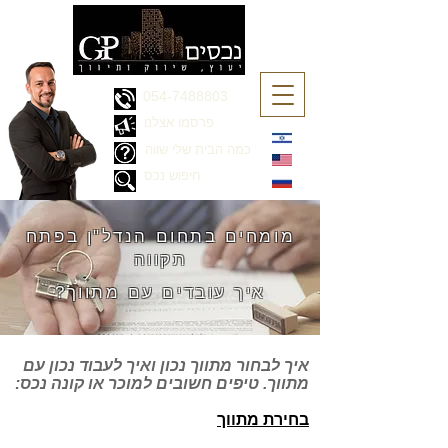
054-7488803
פרסמו אצלנו
כמה הבית שלי שווה
חיפוש נכס
מומחים בתחום ה
נדל"ן בפתח
תקווה
?איך עובדים עם מתווך
איך לבחור מתווך נכון ואיך לעבוד נכון עם
מתווך. טיפים חשובים
למוכר
או
קונה נכס
:
בחירת מתווך​