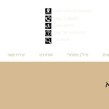
מגשימים 20 פתח תקווה
054-7488803
פרסמו אצלנו
כמה הבית שלי שווה
חיפוש נכס
שים
נדל"ן מסחרי
אודותינו
יצירת קשר