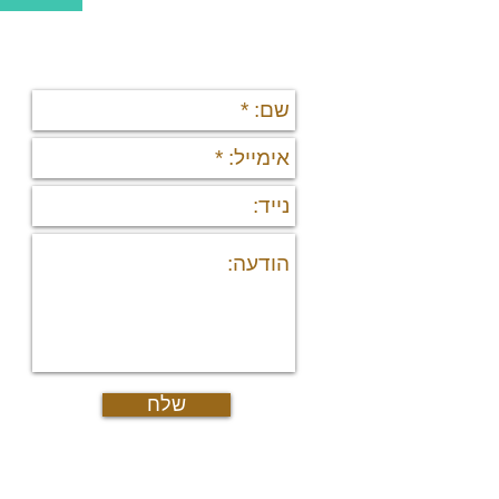
יצירת קשר
תי
די
די
פר
נד
נכ
מי
מיד
פר
רש
יצ
דרו
אוד
מש
גיא
שלח