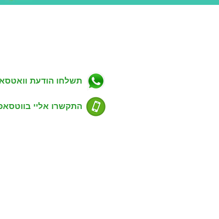
ניווט באתר
פרטי התקשרות
ווך בפתח תקווה
כתובת: מגשימים 20, פתח תקווה
רות למכירה בפתח תקווה
טלפון: 054-7488803
רות להשכרה בפתח תקווה
דוא''ל: guyrealty@gmail.com
ויקטים חדשים בפתח תקווה
ל"ן מסחרי בפתח תקווה
תשלחו הודעת וואטסא
סים שנמכרו בפתח תקווה
דע למוכרים נכס
ע לקונים נכס
התקשרו אליי בווטסאפ
סום דירה למכירה או השכרה
ימת שכונות בפתח תקווה
ירת קשר עם משרד תיווך
שעות פעילות:
שים סוכני נדל"ן
ימים א' - ה' 9:00 - 21:00
ות ג'י פי נכסים
רד תיווך המלצות של לקוחות
 פלד - מנכ"ל ומאמן סוכנים