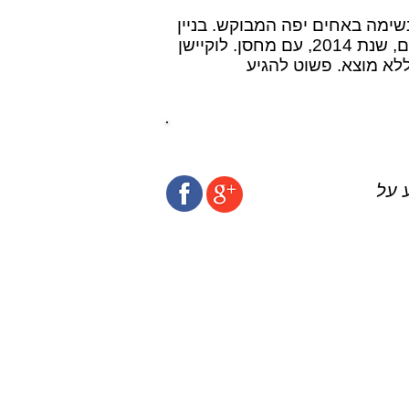
ר! דירת 5 חד' עוצרת נשימה באחים יפה המבוקש. בניין
חדש, מרפסת שמש מפנקת, ממ"ד, יח' הורים, שנת 2014, עם מחסן. לוקיישן
ללא מוצא. פשוט להגיע
 על