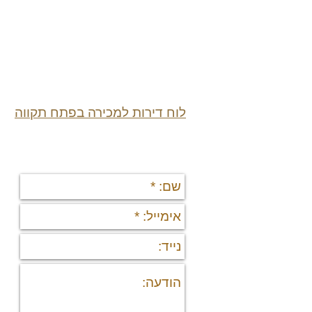
לוח דירות למכירה בפתח תקווה
יצירת קשר
תי
די
די
פר
נד
נכ
מי
מיד
פר
רש
יצ
דרו