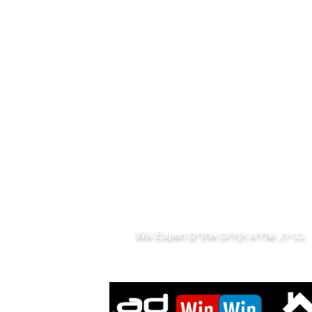
פרויקטים תמ"א 38 פתח תקווה
הצעת מחיר לרכישת דירה
קניית דירה ראשונה
קניית דירה להשקעה בפתח תקווה
שכונות מומלצות ומחירים
שמאי מקרקעין - רכישה ממומנת
נסח טאבו - לפני שקונים
מס רכישה
דיני מקרקעין
שותפות במושעא
מס שבח
דירות למכירה למגזר הדתי
בתי כנסת בפתח תקווה
רשימת גני ילדים בפתח תקווה
חדשות נדל"ן
בנייה, שדרוג וקידום אתרים
Wix Expert