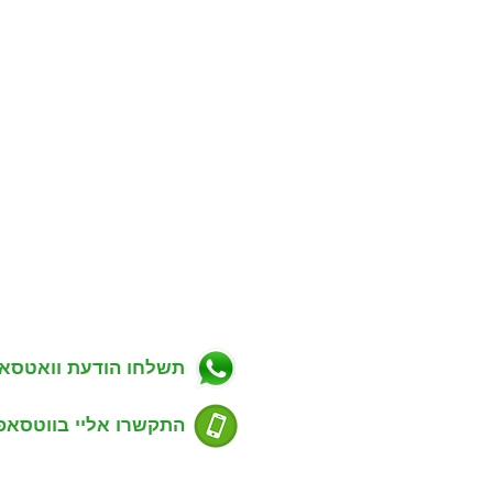
ניווט באתר
פרטי התקשרות
ווך בפתח תקווה
כתובת: מגשימים 20, פתח תקווה
רות למכירה בפתח תקווה
טלפון: 054-7488803
רות להשכרה בפתח תקווה
דוא''ל: guyrealty@gmail.com
ויקטים חדשים בפתח תקווה
ל"ן מסחרי בפתח תקווה
תשלחו הודעת וואטסא
סים שנמכרו בפתח תקווה
דע למוכרים נכס
ע לקונים נכס
התקשרו אליי בווטסאפ
סום דירה למכירה או השכרה
ימת שכונות בפתח תקווה
ירת קשר עם משרד תיווך
שעות פעילות:
שים סוכני נדל"ן