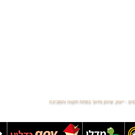
רות בכפר אברהם
היתרונות בקניית דירה מתיווך
רות למכירה באחדות
ייעוץ משפטי לרוכשי דירה
רות למכירה ביוספטל
צוות סוכני נדל"ן
רות למכירה בשיכון מפ"ם
למה כדאי להיות מתווך נדל"ן
רות למכירה בעמישב
קורס הכנה למבחן המתווכים
רות למכירה בשעריה
הסכם בלעדיות עם משרד תיווך
שיתוף פעולה בין מתווכים
רשימת מתווכים משתפים פעולה
לשכת מתווכי הנדל"ן פתח תקווה
סיור וירטואלי בדירה למכירה
נדל"ן באינסטגרם - כדאי לכם לעקוב
נגישות האתר
רשימת הנכסים
מפת האתר
כסים - ייעוץ, שיווק ותיווך בפתח תקווה והסביבה