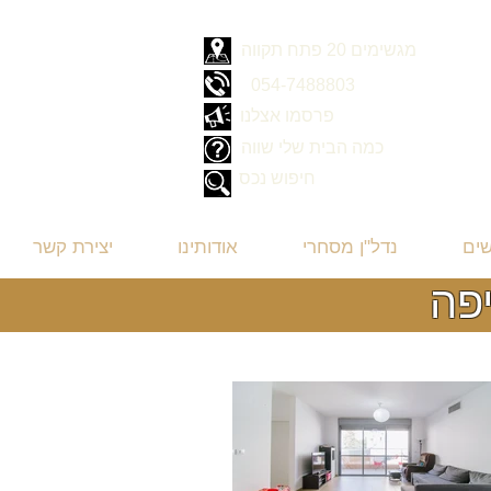
מגשימים 20 פתח תקווה
054-7488803
פרסמו אצלנו
כמה הבית שלי שווה
חיפוש נכס
שים
נדל"ן מסחרי
אודותינו
יצירת קשר