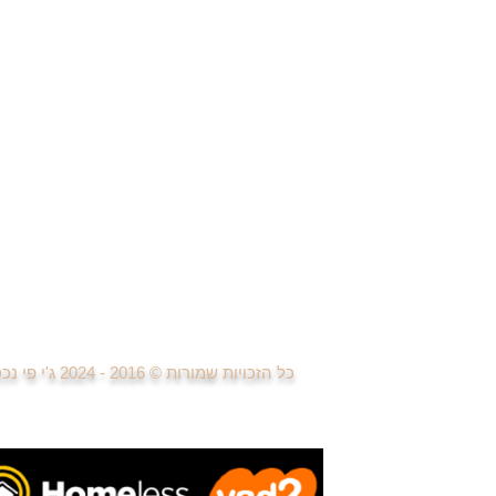
בתים פרטיים ונכסי יוקרה
די
די
די
די
די
די
פרויקטים חדשים
למידה ומחקר פרויקטים נדל"ן
בניית אתרים ודפי נחיתה
פרסום וקניית מדיה
טיפול בפניות לקוחות
פגישות עם לקוחות
ביצוע עסקאות נדל"ן
כל הזכויות שמורות © 2016 - 2024
ג'י פי נ