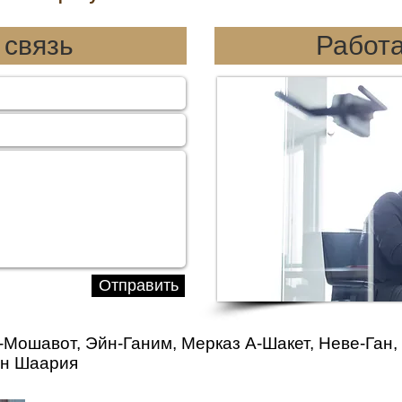
 связь
Работа
Отправить
-Мошавот
,
Эйн-Ганим
,
Мерказ А-Шакет
,
Неве-Ган
,
он
Шаария