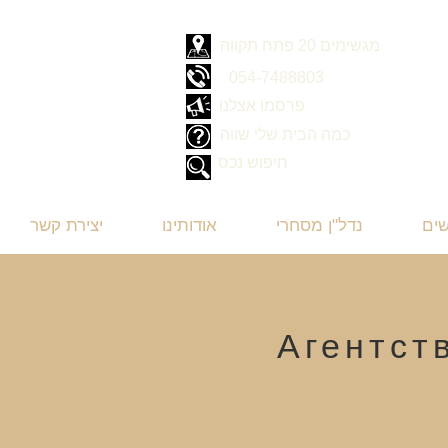
מגשימים 20 פתח תקווה
054-7488803
פרסמו אצלנו
כמה הבית שלי שווה
חיפוש נכס
שים
נדל"ן מסחרי
אודותינו
יצירת קשר
Агентст