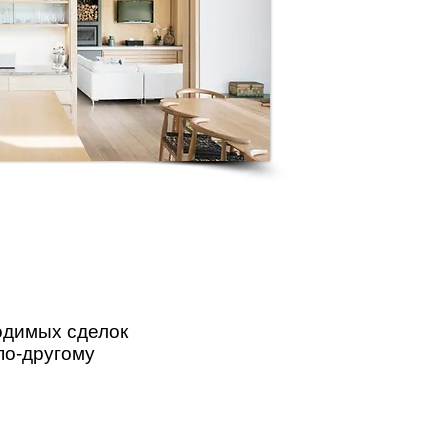
одимых сделок
по-другому