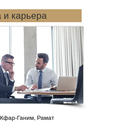
 и карьера
Кфар-Ганим
,
Рамат