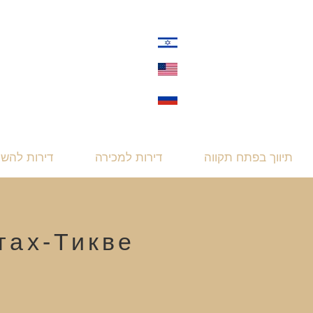
תיווך בפתח תקווה
דירות למכירה
דירות להש
тах-Тикве