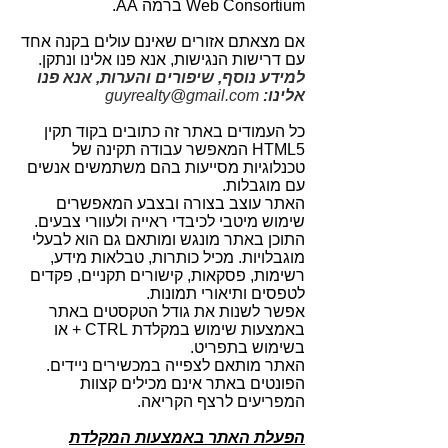
Web Consortium ברמה AA.
אם מצאתם אזורים שאינם עולים בקנה אחד
עם דרישות הנגישות, אנא פנו אלינו ונתקן.
למידע נוסף, שיפורים והערות, אנא פנו
אלינו:
guyrealty@gmail.com
כל העמודים באתר זה כתובים בקוד תקין
HTML5 המאפשר עבודה תקינה של
טכנלוגיות מסייעות בהם משתמשים אנשים
עם מוגבלות.
האתר עוצב בצורה ובצבע המאפשרים
שימוש מיטבי לכיבדי ראייה ולעוורי צבעים.
התוכן באתר מונגש ומותאם גם הוא לבעלי
מוגבלויות. מכיל כותרות, טבלאות מידע,
רשימות, פסקאות, קישורים תקניים, פקדים
לטפסים ותיאורי תמונות.
אפשר לשנות את גודל הטקסטים באתר
באמצעות שימוש במקלדת CTRL + או
בשימוש בתפריט.
האתר מותאם לצפייה במכשירים ניידים.
הפונטים באתר אינם מכילים קצוות
המפריעים לרצף הקריאה.
הפעלת האתר באמצעות המקלדת