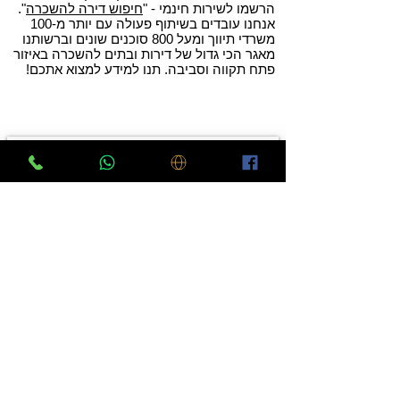
הרשמו לשירות חינמי - "
חיפוש דירה להשכרה
".
אנחנו עובדים ב
שיתוף פעולה
עם
יותר מ-100
משרדי תיווך ומעל 800 סוכנים שונים
וברשותנו
מאגר הכי גדול של דירות ובתים ל
השכרה באיזור
פתח תקווה
וסביבה. תנו למידע למצוא אתכם!
יצירת קשר
שלח