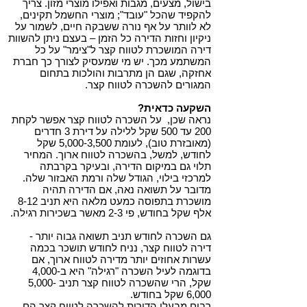
בישול, מצעים, מגבות ואפילו מוצרי מזון. צריך
להקפיד שהכל "עובד"; מוצרי החשמל תקינים,
לא לוותר על אף נורה ששבקה חיים, לשמור על
ניקיון וחזות הדירה כל הזמן – בעצם ניתן להשוות
דירה המושכרת לטווח קצר ל"צימר" על כל
המשתמע מכך. יש מי שמעסיק לצורך כך חברת
אחזקה, שגם הן מתרבות והולכות בתחום
המגורים להשכרה לטווח קצר.
השקעה כדאית?
נראה שכן, על השכרה לטווח קצר אפשר לקחת
200 עד 500 שקל ללילה על דירת 3 חדרים
(מאובזרת טוב), לעומת 5,000-3,500 שקל
לחודש, למשל, בהשכרה לטווח ארוך. המחיר
תלוי גם במיקום הדירה, ובעיקר בקרבתה
למרכזי בילוי, הגודל שלה ורמת האבזור שלה.
מדובר על תשואה נאה, אם הדירה תהיה
מושכרת בתפוסה כמעט מלאה היא תניב 8-12
אלף שקל בחודש, פי 2-3 מאשר בשכירות רגילה.
גם השכרה לחודש תניב תשואה גבוה יותר -
דירה לטווח קצר, נניח לחודש תושכר בכמה
עשרות אחוזים יותר מדירה לטווח ארוך, אם
בדוגמה לעיל השכרה "רגילה" היא ב-4,000
שקל, הרי שהשכרה לטווח קצר תניב 5,000-
6,000 שקל בחודש.
רבים מבעלי הדירות להשכרה לטווח קצר הם