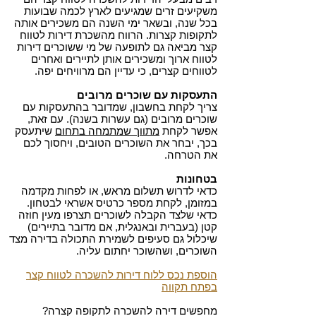
משקיעים זרים שמגיעים לארץ לכמה שבועות
בכל שנה, ובשאר ימי השנה הם משכירים אותה
לתקופות קצרות. הרווח מהשכרת דירות לטווח
קצר מביאה גם לתופעה של מי ששוכרים דירות
לטווח ארוך ומשכירים אותן לתיירים ואחרים
לטווחים קצרים, כי עדיין הם מרוויחים יפה.
התעסקות עם שוכרים מרובים
צריך לקחת בחשבון, שמדובר בהתעסקות עם
שוכרים מרובים (גם עשרות בשנה). עם זאת,
אפשר לקחת
מתווך שמתמחה בתחום
שיתעסק
בכך, יבחר את השוכרים הטובים, ויחסוך לכם
את הטרחה.
בטחונות
כדאי לדרוש תשלום מראש, או לפחות מקדמה
במזומן, לקחת מספר כרטיס אשראי לבטחון.
כדאי שלצד הקבלה לשוכרים תצרפו מעין חוזה
קטן (בעברית ובאנגלית, אם מדובר בתיירים)
שיכלול גם סעיפים לשמירת התכולה בדירה מצד
השוכרים, ושהשוכר יחתום עליה.
הוספת נכס ללוח דירות להשכרה לטווח קצר
בפתח תקווה
מחפשים דירה להשכרה לתקופה קצרה?