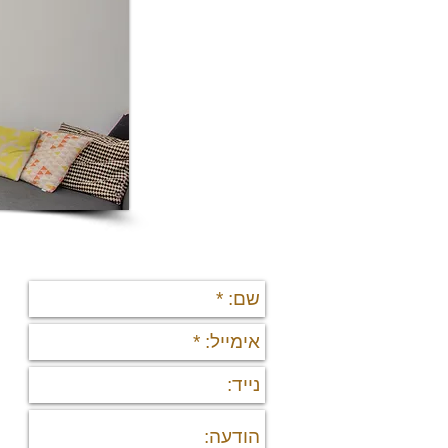
יצירת קשר
תי
די
די
פר
נד
נכ
מי
מיד
פר
רש