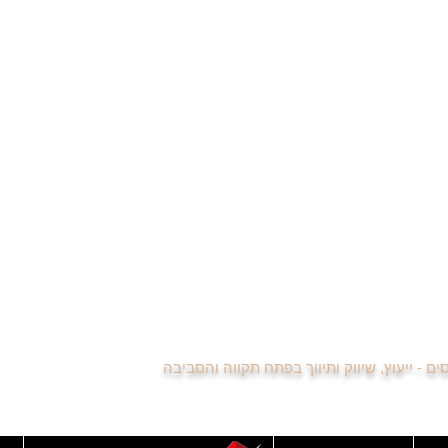
רות למכירה בהדר גנים
מעצבי פנים ושיפוצניקים מומלצים
ות בשיפר ונוה דקלים
שירותי ייעוץ משכנתא
רות בכפר אברהם
היתרונות בקניית דירה מתיווך
רות למכירה באחדות
ייעוץ משפטי לרוכשי דירה
רות למכירה ביוספטל
צוות סוכני נדל"ן
רות למכירה בשיכון מפ"ם
למה כדאי להיות מתווך נדל"ן
רות למכירה בעמישב
קורס הכנה למבחן המתווכים
רות למכירה בשעריה
הסכם בלעדיות עם משרד תיווך
שיתוף פעולה בין מתווכים
רשימת מתווכים משתפים פעולה
לשכת מתווכי הנדל"ן פתח תקווה
סיור וירטואלי בדירה למכירה
נדל"ן באינסטגרם - כדאי לכם לעקוב
נגישות האתר
רשימת הנכסים
מפת האתר
כסים - ייעוץ, שיווק ותיווך בפתח תקווה והסביבה