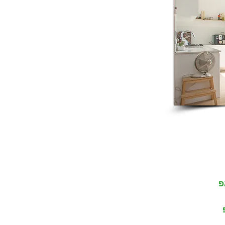
אודות החברה
ג'י פי נכסים - ייעוץ, שיווק ותיווך הינה
סוכנות תיווך הנדל"ן המובילה בפתח
תקווה. חברה מציעה מבחר דירות יד
שנייה ודירות חדשות למכירה, השכרה
או קנייה בפתח תקווה והסביבה.
פ
יועצי הנדל"ן שלנו המתמחים בשכונות
מומלצות בעיר (כפר גנים, אם
המושבות החדשה והותיקה, עין גנים,
נווה גן, המרכז השקט, לב המושבה,
רמת ורבר ומחנה יהודה) וישמחו