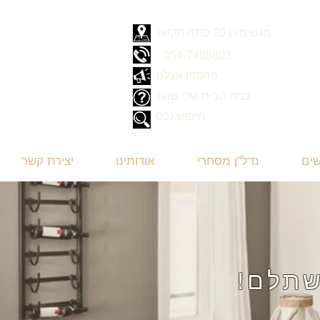
מגשימים 20 פתח תקווה
054-7488803
פרסמו אצלנו
כמה הבית שלי שווה
חיפוש נכס
שים
נדל"ן מסחרי
אודותינו
יצירת קשר
שתלם