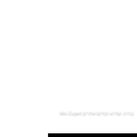
דירות חדשות למכירה בפתח תקווה
נדל"ן פתח תקווה - מחירי דירות
פרויקטים תמ"א 38 פתח תקווה
הצעת מחיר לרכישת דירה
קניית דירה ראשונה
קניית דירה להשקעה בפתח תקווה
שכונות מומלצות ומחירים
שמאי מקרקעין - רכישה ממומנת
נסח טאבו - לפני שקונים
מס רכישה
דיני מקרקעין
שותפות במושעא
מס שבח
דירות למכירה למגזר הדתי
בתי כנסת בפתח תקווה
רשימת גני ילדים בפתח תקווה
חדשות נדל"ן
בנייה, שדרוג וקידום אתרים
Wix Expert