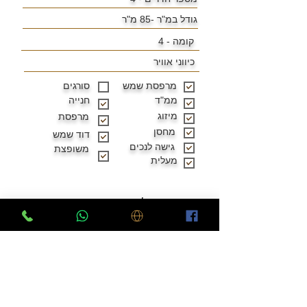
גודל במ"ר -
85 מ"ר
קומה - 4
כיווני אוויר
מרפסת שמש
סורגים
ממ"ד
חנייה
מיזוג
מרפסת
מחסן
דוד שמש
גישה לנכים
משופצת
מעלית
שתפו מידע על הנכס: