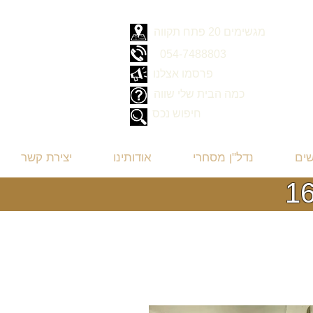
מגשימים 20 פתח תקווה
054-7488803
פרסמו אצלנו
כמה הבית שלי שווה
חיפוש נכס
שים
נדל"ן מסחרי
אודותינו
יצירת קשר