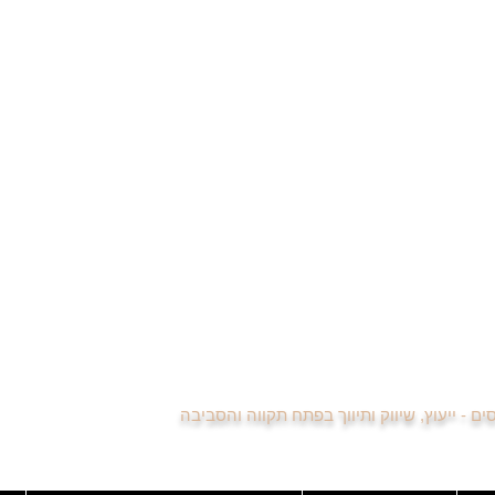
ות למכירה בנווה גן
שיפוץ דירה לפני מכירה
רות למכירה בהדר גנים
מעצבי פנים ושיפוצניקים מומלצים
ות בשיפר ונוה דקלים
שירותי ייעוץ משכנתא
רות בכפר אברהם
היתרונות בקניית דירה מתיווך
רות למכירה באחדות
ייעוץ משפטי לרוכשי דירה
רות למכירה ביוספטל
צוות סוכני נדל"ן
רות למכירה בשיכון מפ"ם
למה כדאי להיות מתווך נדל"ן
רות למכירה בעמישב
קורס הכנה למבחן המתווכים
רות למכירה בשעריה
הסכם בלעדיות עם משרד תיווך
שיתוף פעולה בין מתווכים
רשימת מתווכים משתפים פעולה
לשכת מתווכי הנדל"ן פתח תקווה
סיור וירטואלי בדירה למכירה
נדל"ן באינסטגרם - כדאי לכם לעקוב
נגישות האתר
רשימת הנכסים
מפת האתר
כסים - ייעוץ, שיווק ותיווך בפתח תקווה והסביבה