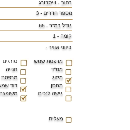
רחוב - וייסבורג
מספר חדרים - 3
גודל במ"ר -
65
קומה - 1
כיווני אוויר -
מרפסת שמש
סורגים
ממ"ד
חנייה
מיזוג
מרפסת
מחסן
דוד שמש
גישה לנכים
משופצת
מעלית