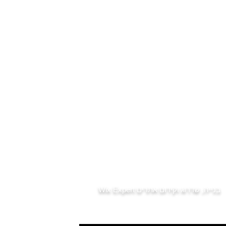
סיור מתווכים בדירה למכירה
דירות חדשות למכירה בפתח תקווה
נדל"ן פתח תקווה - מחירי דירות
פרויקטים תמ"א 38 פתח תקווה
הצעת מחיר לרכישת דירה
קניית דירה ראשונה
קניית דירה להשקעה בפתח תקווה
שכונות מומלצות ומחירים
שמאי מקרקעין - רכישה ממומנת
נסח טאבו - לפני שקונים
מס רכישה
דיני מקרקעין
שותפות במושעא
מס שבח
דירות למכירה למגזר הדתי
בתי כנסת בפתח תקווה
רשימת גני ילדים בפתח תקווה
חדשות נדל"ן
בנייה, שדרוג וקידום אתרים
Wix Expert