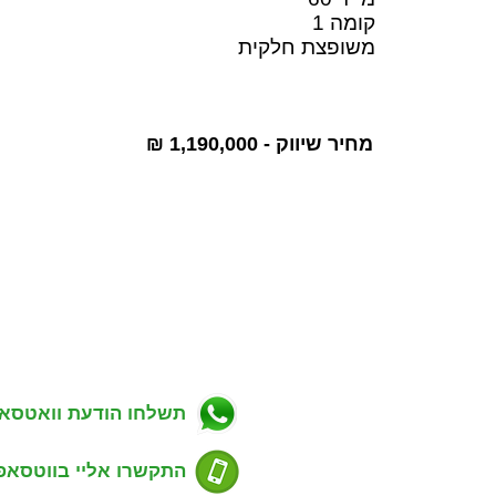
קומה 1
משופצת חלקית
מחיר שיווק - 1,190,000 ₪
ניווט באתר
פרטי התקשרות
ווך בפתח תקווה
כתובת: מגשימים 20, פתח תקווה
רות למכירה בפתח תקווה
טלפון: 054-7488803
רות להשכרה בפתח תקווה
דוא''ל: guyrealty@gmail.com
ויקטים חדשים בפתח תקווה
ל"ן מסחרי בפתח תקווה
תשלחו הודעת וואטסא
סים שנמכרו בפתח תקווה
דע למוכרים נכס
ע לקונים נכס
התקשרו אליי בווטסאפ
סום דירה למכירה או השכרה