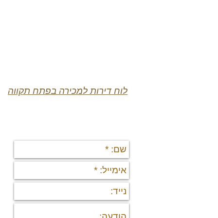
לוח דירות למכירה בפתח תקווה
יצירת קשר
תי
די
די
פר
נד
נכ
מי
מיד
פר