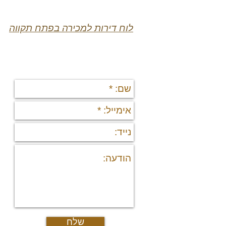
לוח דירות למכירה בפתח תקווה
יצירת קשר
תי
די
די
פר
נד
נכ
מי
מיד
פר
רש
יצ
דרו
אוד
מש
גיא
שלח