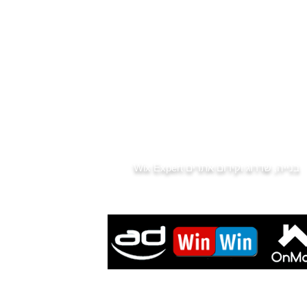
שמאי מקרקעין - רכישה ממומנת
נסח טאבו - לפני שקונים
מס רכישה
דיני מקרקעין
שותפות במושעא
מס שבח
דירות למכירה למגזר הדתי
בתי כנסת בפתח תקווה
רשימת גני ילדים בפתח תקווה
חדשות נדל"ן
בנייה, שדרוג וקידום אתרים
Wix Expert