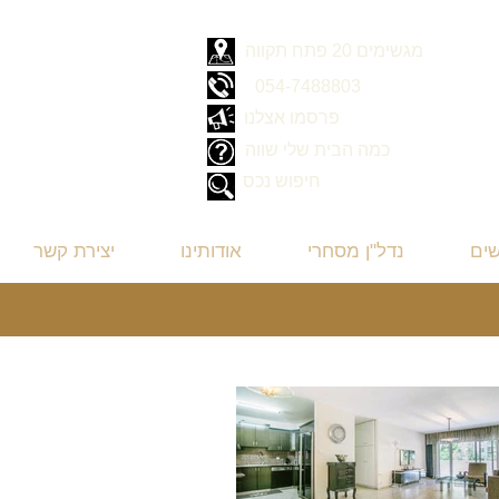
מגשימים 20 פתח תקווה
054-7488803
פרסמו אצלנו
כמה הבית שלי שווה
חיפוש נכס
שים
נדל"ן מסחרי
אודותינו
יצירת קשר