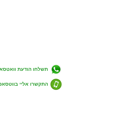
ניווט באתר
פרטי התקשרות
ווך בפתח תקווה
כתובת: מגשימים 20, פתח תקווה
רות למכירה בפתח תקווה
טלפון: 054-7488803
רות להשכרה בפתח תקווה
דוא''ל: guyrealty@gmail.com
ויקטים חדשים בפתח תקווה
ל"ן מסחרי בפתח תקווה
תשלחו הודעת וואטסא
סים שנמכרו בפתח תקווה
דע למוכרים נכס
ע לקונים נכס
התקשרו אליי בווטסאפ
סום דירה למכירה או השכרה
ימת שכונות בפתח תקווה
ירת קשר עם משרד תיווך
שעות פעילות:
שים סוכני נדל"ן
ימים א' - ה' 9:00 - 21:00
ות ג'י פי נכסים
רד תיווך המלצות של לקוחות
 פלד - מנכ"ל ומאמן סוכנים