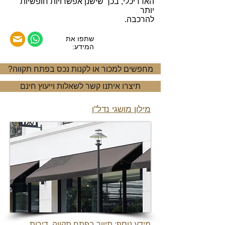
האדריכלי, בכך שישנן אפשרויות חופשיות
יותר
להרכבה.
שתפו את
המידע:
?מחפשים למכור או לקנות נכס בפתח תקווה
תיצרו איתנו קשר לשאלות וייעוץ חינם
מילון מושגי נדל"ן
מידע נוס
ף:
תיווך בפתח תקווה
,
דירות