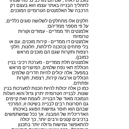
מוכנים לאתר, שם הם מורכבים. מה שנותר
לתהליך הבנייה באתר עצמו הוא בעצם רק
הרכבה של האלמנטים הטרומיים המוכנים.
חלקים אלו מתחלקים לשלושה סוגים כלליים,
על פי מספר ממדיהם:
אלמנטים חד ממדיים - עמודים וקורות
טרומיות
אלמנטים דו ממדיים - קירות מוכנים, עם או
בלי פתחים (כהכנה לדלתות, חלונות, חלקי
רצפות ותקרות שגם הם מוכנים מראש
כמובן).
אלמנטים תלת ממדיים - מערכת רכיבי בניין
הכוללת תאי נפח שלמים, המיוצרים מראש
במפעל. אלה יכולים להיות חדרים שלמים
הכוללים ארבעה קירות, רצפות, תקרות
ופתחים.
כמו כן אלה יכולות להיות הכנות למערכות בניין
שונות. לבנייה הטרומית יתרון גדול והוא העלות
הנמוכה מאוד של הבנייה. לעומת זאת קיימים
גם חסרונות רבים לבנייה בשיטה זו, המרכזי
שבהם הוא חוסר גמישות הפוגע באיכותו
האדריכלית של המבנה. אך ככל שמשתמשים
ברכיבים קטנים ורבים יותר, כך יכולה
להתאפשר גמישות גדולה יותר בתכנון