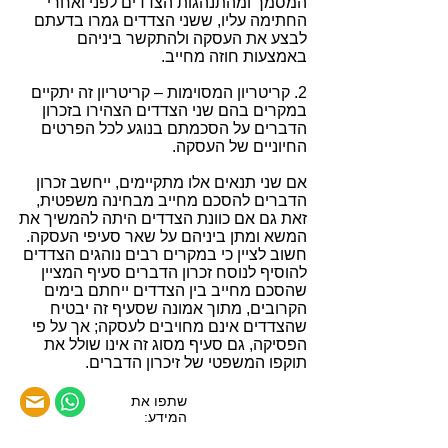
המסמך ומהתנהגות הצדדים לפני ואחרי
החתימה עליו, ששני הצדדים גמרו בדעתם
לבצע את העסקה ולהתקשר ביניהם
באמצעות חוזה מחייב.
2. קריטריון המסוימות – קריטריון זה יתקיים
במקרים בהם שני הצדדים הצהירו בזכרון
הדברים על הסכמתם בנוגע לכל הפרטים
החיוניים של העסקה.
אם שני תנאים אלו מתקיימים, ייחשב זכרון
הדברים להסכם מחייב מבחינה משפטית,
זאת גם אם כוונת הצדדים היתה להמשיך את
המשא ומתן ביניהם על שאר סעיפי העסקה.
חשוב לציין כי במקרים רבים נוהגים הצדדים
להוסיף לנוסח זכרון הדברים סעיף המציין
שהסכם מחייב בין הצדדים ייחתם בימים
הקרובים, מתוך אמונה שסעיף זה יבטיח
שהצדדים אינם מחויבים לעסקה; אך על פי
הפסיקה, גם סעיף מסוג זה אינו שולל את
תוקפו המשפטי של זיכרון הדברים.
שתפו את
המידע: