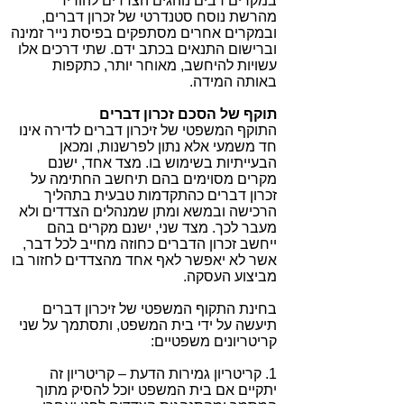
במקרים רבים נוהגים הצדדים להוריד
מהרשת נוסח סטנדרטי של זכרון דברים,
ובמקרים אחרים מסתפקים בפיסת נייר זמינה
וברישום התנאים בכתב ידם. שתי דרכים אלו
עשויות להיחשב, מאוחר יותר, כתקפות
באותה המידה.
תוקף של הסכם זכרון דברים
התוקף המשפטי של זיכרון דברים לדירה אינו
חד משמעי אלא נתון לפרשנות, ומכאן
הבעייתיות בשימוש בו. מצד אחד, ישנם
מקרים מסוימים בהם תיחשב החתימה על
זכרון דברים כהתקדמות טבעית בתהליך
הרכישה ובמשא ומתן שמנהלים הצדדים ולא
מעבר לכך. מצד שני, ישנם מקרים בהם
ייחשב זכרון הדברים כחוזה מחייב לכל דבר,
אשר לא יאפשר לאף אחד מהצדדים לחזור בו
מביצוע העסקה.
בחינת התקוף המשפטי של זיכרון דברים
תיעשה על ידי בית המשפט, ותסתמך על שני
קריטריונים משפטיים:
1. קריטריון גמירות הדעת – קריטריון זה
יתקיים אם בית המשפט יוכל להסיק מתוך