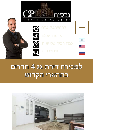
054-7488803
פרסמו אצלנו
כמה הבית שלי שווה
חיפוש נכס
למכירה דירת גג 4 חדרים
בההארי הקדוש