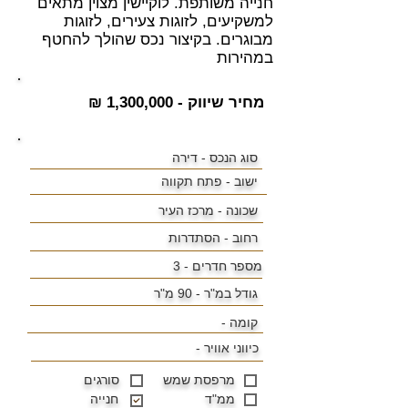
חנייה משותפת. לוקיישין מצוין מתאים
למשקיעים, לזוגות צעירים, לזוגות
מבוגרים. בקיצור נכס שהולך להחטף
במהירות
מחיר שיווק - 1,300,000 ₪
סוג הנכס - דירה
ישוב -
פתח תקווה
שכונה -
מרכז העיר
רחוב - הסתדרות
מספר חדרים - 3
גודל במ"ר -
90 מ"ר
קומה -
כיווני אוויר -
מרפסת שמש
סורגים
ממ"ד
חנייה