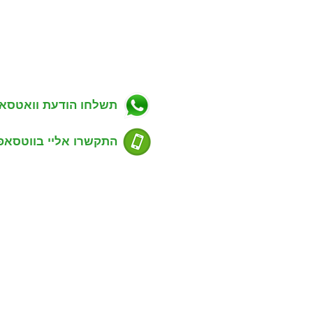
ניווט באתר
פרטי התקשרות
ווך בפתח תקווה
כתובת: מגשימים 20, פתח תקווה
רות למכירה בפתח תקווה
טלפון: 054-7488803
רות להשכרה בפתח תקווה
דוא''ל: guyrealty@gmail.com
ויקטים חדשים בפתח תקווה
ל"ן מסחרי בפתח תקווה
תשלחו הודעת וואטסא
סים שנמכרו בפתח תקווה
דע למוכרים נכס
ע לקונים נכס
התקשרו אליי בווטסאפ
סום דירה למכירה או השכרה
ימת שכונות בפתח תקווה
ירת קשר עם משרד תיווך
שעות פעילות:
שים סוכני נדל"ן
ימים א' - ה' 9:00 - 21:00
ות ג'י פי נכסים
רד תיווך המלצות של לקוחות
 פלד - מנכ"ל ומאמן סוכנים