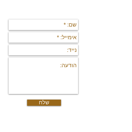
יצירת קשר
תי
די
די
פר
נד
נכ
מי
מיד
פר
רש
יצ
דרו
אוד
מש
גיא
שלח