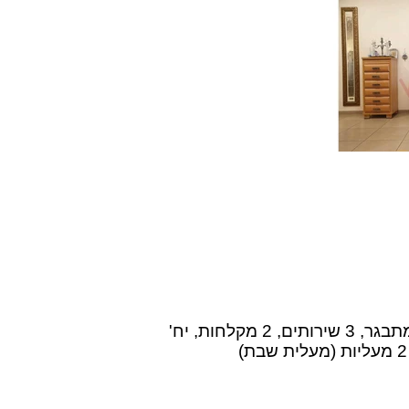
יציאה מהירה מהשכונה, 130 מטר בנוי, יח' מתבגר, 3 שירותים, 2 מקלחות, יח'