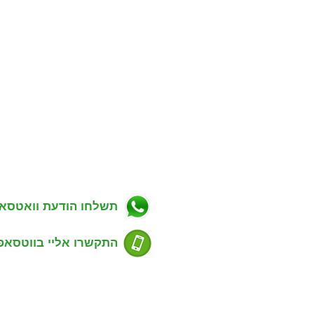
ניווט באתר
פרטי התקשרות
ווך בפתח תקווה
כתובת: מגשימים 20, פתח תקווה
רות למכירה בפתח תקווה
טלפון: 054-7488803
רות להשכרה בפתח תקווה
דוא''ל: guyrealty@gmail.com
ויקטים חדשים בפתח תקווה
ל"ן מסחרי בפתח תקווה
תשלחו הודעת וואטסא
סים שנמכרו בפתח תקווה
דע למוכרים נכס
ע לקונים נכס
התקשרו אליי בווטסאפ
סום דירה למכירה או השכרה
ימת שכונות בפתח תקווה
ירת קשר עם משרד תיווך
שעות פעילות:
שים סוכני נדל"ן
ימים א' - ה' 9:00 - 21:00
ות ג'י פי נכסים
רד תיווך המלצות של לקוחות