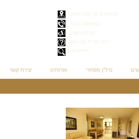
מגשימים 20 פתח תקווה
054-7488803
פרסמו אצלנו
כמה הבית שלי שווה
חיפוש נכס
שים
נדל"ן מסחרי
אודותינו
יצירת קשר