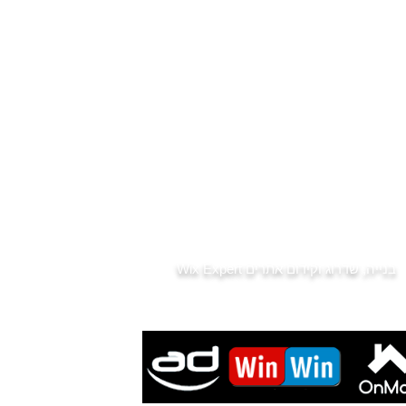
קניית דירה ראשונה
קניית דירה להשקעה בפתח תקווה
שכונות מומלצות ומחירים
שמאי מקרקעין - רכישה ממומנת
נסח טאבו - לפני שקונים
מס רכישה
דיני מקרקעין
שותפות במושעא
מס שבח
דירות למכירה למגזר הדתי
בתי כנסת בפתח תקווה
רשימת גני ילדים בפתח תקווה
חדשות נדל"ן
בנייה, שדרוג וקידום אתרים
Wix Expert