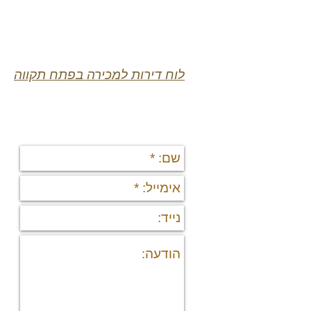
לוח דירות למכירה בפתח תקווה
יצירת קשר
תי
די
די
פר
נד
נכ
מי
מיד
פר
רש
יצ
דרו
אוד
מש