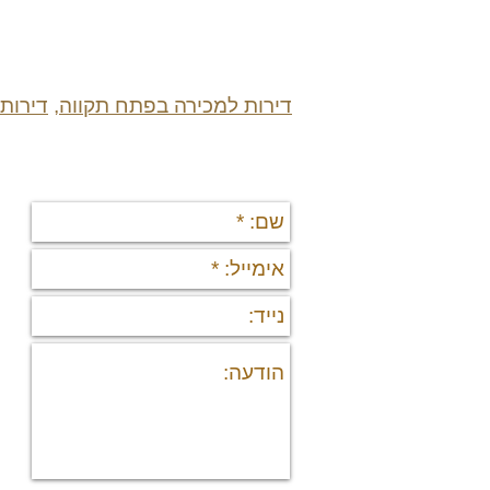
דירות למכירה בפתח תקווה
,
דירות
יצירת קשר
תי
די
די
פר
נד
נכ
מי
מיד
פר
רש
יצ
דרו
אוד
מש
גיא