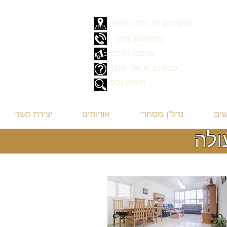
מגשימים 20 פתח תקווה
054-7488803
פרסמו אצלנו
כמה הבית שלי שווה
חיפוש נכס
שים
נדל"ן מסחרי
אודותינו
יצירת קשר