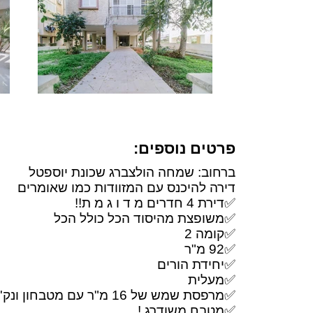
פרטים נוספים:
ברחוב: שמחה הולצברג שכונת יוספטל
דירה להיכנס עם המזוודות כמו שאומרים
✅דירת 4 חדרים מ ד ו ג מ ת!!
✅משופצת מהיסוד הכל כולל הכל
✅קומה 2
✅92 מ"ר
✅יחידת הורים
✅מעלית
✅מרפסת שמש של 16 מ"ר עם מטבחון ונק' מים וגז
✅מטבח משודרג !