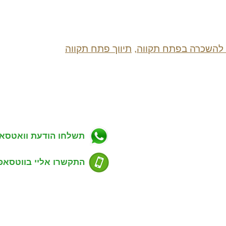
 להשכרה בפתח תקווה
,
תיווך פתח תקווה
ניווט באתר
פרטי התקשרות
ווך בפתח תקווה
כתובת: מגשימים 20, פתח תקווה
רות למכירה בפתח תקווה
טלפון: 054-7488803
רות להשכרה בפתח תקווה
דוא''ל: guyrealty@gmail.com
ויקטים חדשים בפתח תקווה
ל"ן מסחרי בפתח תקווה
תשלחו הודעת וואטסא
סים שנמכרו בפתח תקווה
דע למוכרים נכס
ע לקונים נכס
התקשרו אליי בווטסאפ
סום דירה למכירה או השכרה
ימת שכונות בפתח תקווה
ירת קשר עם משרד תיווך
שעות פעילות:
שים סוכני נדל"ן
ימים א' - ה' 9:00 - 21:00
ות ג'י פי נכסים
רד תיווך המלצות של לקוחות
 פלד - מנכ"ל ומאמן סוכנים