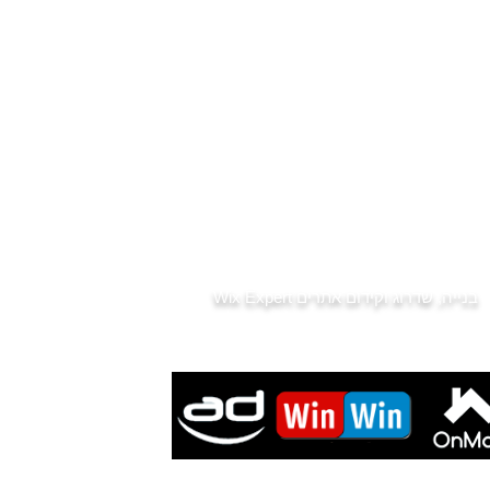
שכונות מומלצות ומחירים
שמאי מקרקעין - רכישה ממומנת
נסח טאבו - לפני שקונים
מס רכישה
דיני מקרקעין
שותפות במושעא
מס שבח
דירות למכירה למגזר הדתי
בתי כנסת בפתח תקווה
רשימת גני ילדים בפתח תקווה
חדשות נדל"ן
בנייה, שדרוג וקידום אתרים
Wix Expert