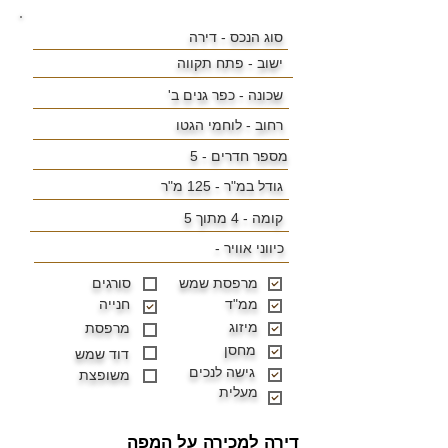
סוג הנכס - דירה
ישוב -
פתח תקווה
שכונה - כפר גנים ב'
רחוב - לוחמי הגטו
מספר חדרים - 5
גודל במ"ר -
125 מ"ר
קומה - 4 מתוך 5
כיווני אוויר -
מרפסת שמש
סורגים
ממ"ד
חנייה
מיזוג
מרפסת
מחסן
דוד שמש
גישה לנכים
משופצת
מעלית
דירה למכירה על המפה