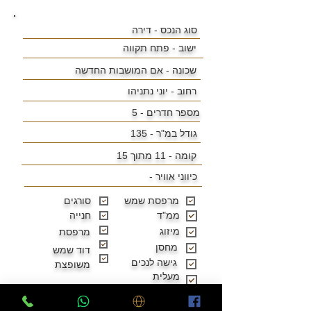
סוג הנכס - דירה
ישוב -
פתח תקווה
שכונה -
אם המושבות החדשה
רחוב - יוני נתניהו
מספר חדרים - 5
גודל במ"ר -
135
קומה - 11 מתוך 15
כיווני אוויר -
מרפסת שמש
סורגים
ממ"ד
חנייה
מיזוג
מרפסת
מחסן
דוד שמש
גישה לנכים
משופצת
מעלית