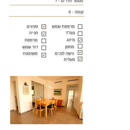
מספר חדרים -
7
קומה -
4
מרפסת שמש
סורגים
ממ"ד
חנייה
מיזוג
מרפסת
מחסן
דוד שמש
גישה לנכים
משופצת
מעלית