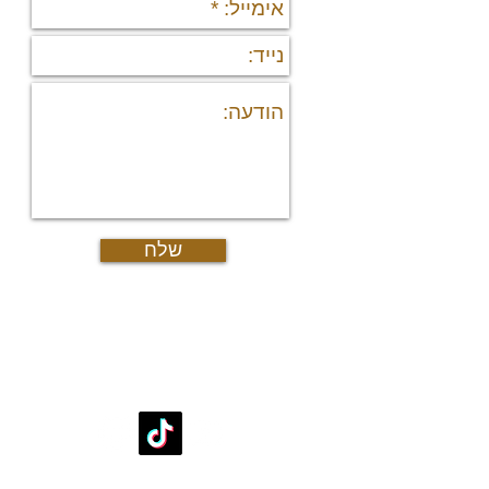
פר
נד
נכ
מי
מיד
פר
רש
יצ
דרו
אוד
מש
גיא
שלח
עקבו אחרינו
די
די
דיר
דיר