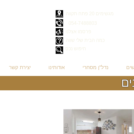
מגשימים 20 פתח תקווה
054-7488803
פרסמו אצלנו
כמה הבית שלי שווה
חיפוש נכס
שים
נדל"ן מסחרי
אודותינו
יצירת קשר