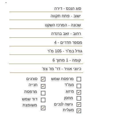
סוג הנכס - דירה
ישוב -
פתח תקווה
שכונה -
המרכז השקט
רחוב - זאב ברנדה
מספר חדרים - 4
גודל במ"ר -
105 מ"ר
קומה - 1 מתוך 6
כיווני אוויר -
דר' מז' צפ'
מרפסת שמש
סורגים
ממ"ד
חנייה
מיזוג
מרפסת
מחסן
דוד שמש
גישה לנכים
משופצת
מעלית